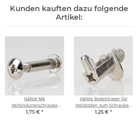
Kunden kauften dazu folgende
Artikel:
Häfele M6
Häfele Bodenträger für
Verbindungsschraube
Holzböden zum Schrauben
Metall vernickelt für
in 5mm Bohrloch
1,75 €
*
1,25 €
*
Holzdicke 32-42 mm