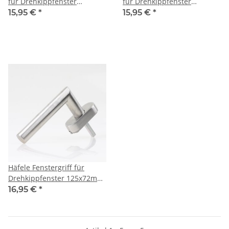
für Drehkippfenster
für Drehkippfenster
135x60mm Edelstahl matt
145x60mm Edelstahl matt
15,95 €
*
15,95 €
*
Häfele Fenstergriff für
Drehkippfenster 125x72mm
Edelstahl matt
16,95 €
*