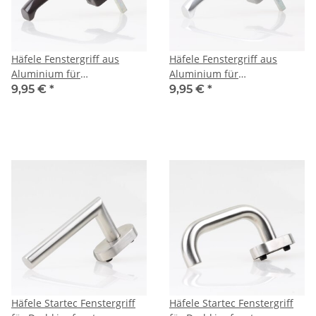
Häfele Fenstergriff aus
Häfele Fenstergriff aus
Aluminium für
Aluminium für
Drehkippfenster 127x56mm
Drehkippfenster 127x56mm
9,95 €
*
9,95 €
*
braun
silberfarben
Häfele Startec Fenstergriff
Häfele Startec Fenstergriff