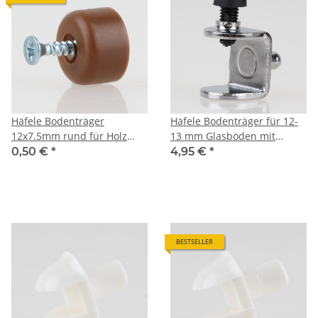
Häfele Bodenträger
Häfele Bodenträger für 12-
12x7.5mm rund für Holz
13 mm Glasböden mit
oder Glas Kunststoff braun
Sicherungsschraube
0,50 €
*
4,95 €
*
mit Schraube
BESTSELLER