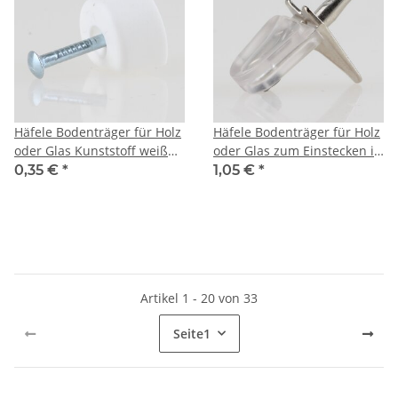
Häfele Bodenträger für Holz
Häfele Bodenträger für Holz
oder Glas Kunststoff weiß
oder Glas zum Einstecken in
zum Einschlagen
3mm Bohrloch mit
0,35 €
*
1,05 €
*
Kunststoffauflage
Artikel 1 - 20 von 33
Seite
1