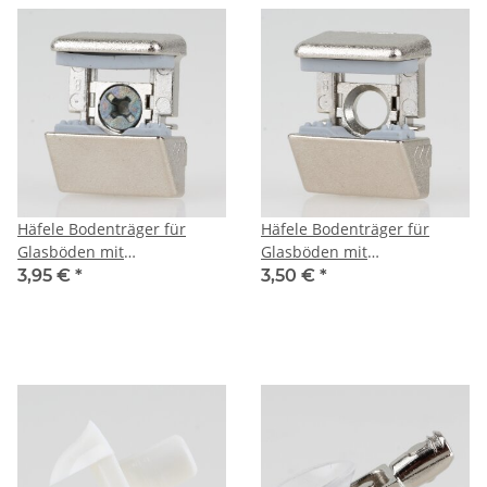
Häfele Bodenträger für
Häfele Bodenträger für
Glasböden mit
Glasböden mit
Klemmsicherung zum
Klemmsicherung zum
3,95 €
*
3,50 €
*
Einstecken Ixconnect SH-G-
Schrauben
5035