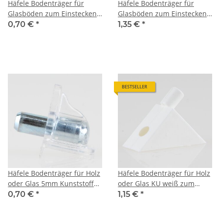
Häfele Bodenträger für
Häfele Bodenträger für
Glasböden zum Einstecken
Glasböden zum Einstecken
in 5mm Bohrloch mit
in 5mm Bohrloch mit
0,70 €
*
1,35 €
*
Einrastsicherung Kunststoff
Kunststoffauflage
weiß
BESTSELLER
Häfele Bodenträger für Holz
Häfele Bodenträger für Holz
oder Glas 5mm Kunststoff
oder Glas KU weiß zum
transparent mit Stahlstift
Einstecken in 5mm Bohrloch
0,70 €
*
1,15 €
*