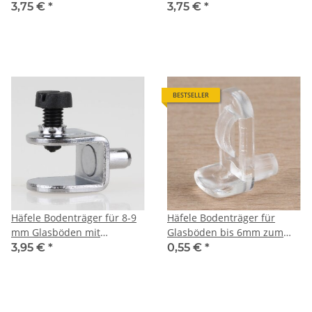
Sicherungsschraube zum
Sicherungsschraube zum
3,75 €
*
3,75 €
*
Einstecken
Schrauben
BESTSELLER
Häfele Bodenträger für 8-9
Häfele Bodenträger für
mm Glasböden mit
Glasböden bis 6mm zum
Sicherungsschraube
Einstecken in 5mm Bohrloch
3,95 €
*
0,55 €
*
mit Einrastsicherung