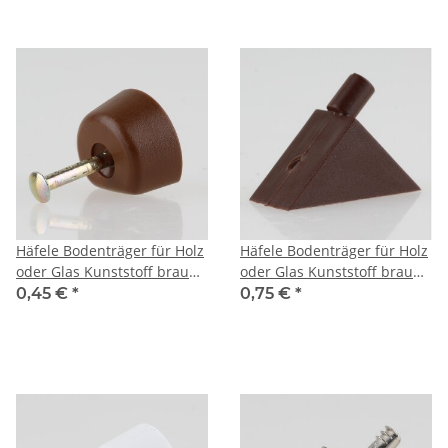
Häfele Bodenträger für Holz
Häfele Bodenträger für Holz
oder Glas Kunststoff braun
oder Glas Kunststoff braun
mit Stahlstift zum
zum Einstecken in 5mm
0,45 €
*
0,75 €
*
Einschlagen
Bohrloch