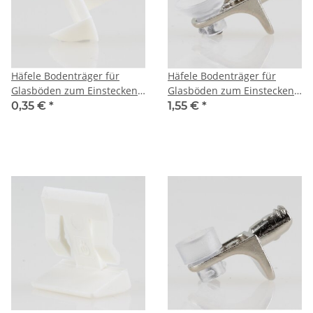
Häfele Bodenträger für
Häfele Bodenträger für
Glasböden zum Einstecken
Glasböden zum Einstecken
in 5mm Bohrloch Glasdicke
in 5mm Bohrloch mit breiter
0,35 €
*
1,55 €
*
6mm
Kunststoffauflage