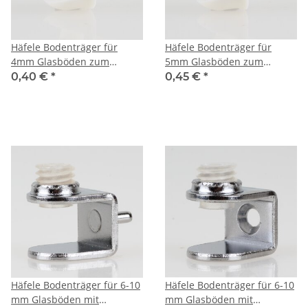
Häfele Bodenträger für
Häfele Bodenträger für
4mm Glasböden zum
5mm Glasböden zum
Einstecken in 5mm Bohrloch
Einstecken in 5mm Bohrloch
0,40 €
*
0,45 €
*
Kunststoff weiß
Häfele Bodenträger für 6-10
Häfele Bodenträger für 6-10
mm Glasböden mit
mm Glasböden mit