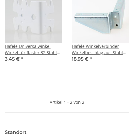
Häfele Universalwinkel
Häfele Winkelverbinder
Winkel für Raster 32 Stahl
Winkelbeschlag aus Stahl
weiß 50x42x25mm
verzinkt 125x54mm
3,45 €
*
18,95 €
*
Artikel 1 - 2 von 2
Standort