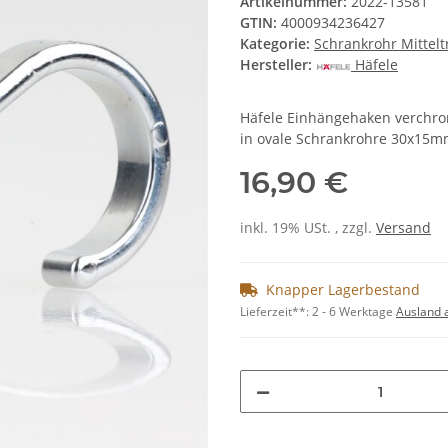
Artikelnummer:
2022-13581
GTIN:
4000934236427
Kategorie:
Schrankrohr Mittelt
Hersteller:
Häfele
Häfele Einhängehaken verchro
in ovale Schrankrohre 30x15mm
16,90 €
inkl. 19% USt. , zzgl.
Versand
Knapper Lagerbestand
Lieferzeit**:
2 - 6 Werktage
Ausland 