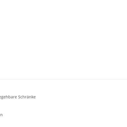
begehbare Schränke
en