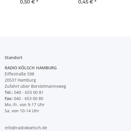
oder Glas Kunststoff
Kunststoff braun mit
S
0,50 €
*
0,45 €
*
braun mit Schraube
Stahlstift zum
Einschlagen
Standort
RADIO KÖLSCH HAMBURG
Eiffestraße 598
20537 Hamburg
Zufahrt über Borstelmannsweg
Tel.:
040 - 653 00 81
Fax:
040 - 653 00 80
Mo.-Fr. von 9-17 Uhr
Sa. von 10-14 Uhr
info@radiokoelsch.de