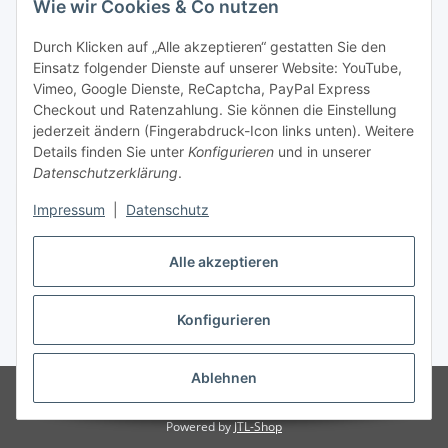
Wie wir Cookies & Co nutzen
Durch Klicken auf „Alle akzeptieren“ gestatten Sie den
Unsere Seiten
Einsatz folgender Dienste auf unserer Website: YouTube,
Vimeo, Google Dienste, ReCaptcha, PayPal Express
Checkout und Ratenzahlung. Sie können die Einstellung
Social Media
jederzeit ändern (Fingerabdruck-Icon links unten). Weitere
Details finden Sie unter
Konfigurieren
und in unserer
Datenschutzerklärung
.
Vertrag widerrufen
Impressum
|
Datenschutz
Alle akzeptieren
* Alle Preise inkl. gesetzlicher USt., ** siehe Lieferbedingungen, zzgl.
Konfigurieren
Versand
Ablehnen
© 2023 www.moebel-ersatzteile.de
Besucherzähler: 1184298
Onlineshop für Endkunden und Wiederverkäufer
Powered by
JTL-Shop