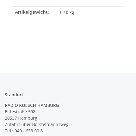
Produkteigenschaft
Wert
Artikelgewicht:
0,10
kg
Standort
RADIO KÖLSCH HAMBURG
Eiffestraße 598
20537 Hamburg
Zufahrt über Borstelmannsweg
Tel.:
040 - 653 00 81