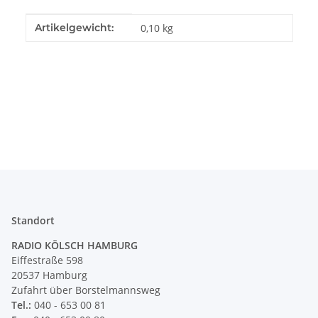
Produkteigenschaft
Wert
Artikelgewicht:
0,10
kg
Standort
RADIO KÖLSCH HAMBURG
Eiffestraße 598
20537 Hamburg
Zufahrt über Borstelmannsweg
Tel.:
040 - 653 00 81