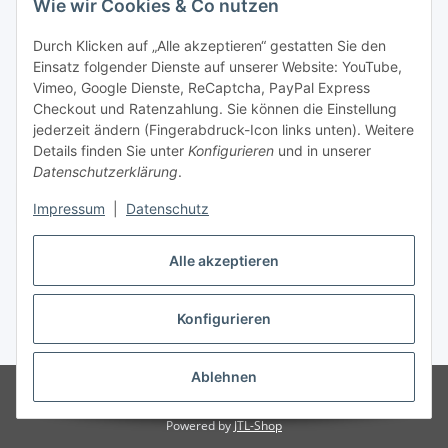
Wie wir Cookies & Co nutzen
Durch Klicken auf „Alle akzeptieren“ gestatten Sie den
Unsere Seiten
Einsatz folgender Dienste auf unserer Website: YouTube,
Vimeo, Google Dienste, ReCaptcha, PayPal Express
Checkout und Ratenzahlung. Sie können die Einstellung
Social Media
jederzeit ändern (Fingerabdruck-Icon links unten). Weitere
Details finden Sie unter
Konfigurieren
und in unserer
Datenschutzerklärung
.
Vertrag widerrufen
Impressum
|
Datenschutz
Alle akzeptieren
* Alle Preise inkl. gesetzlicher USt., ** siehe Lieferbedingungen, zzgl.
Konfigurieren
Versand
Ablehnen
© 2023 www.moebel-ersatzteile.de
Besucherzähler: 1184902
Onlineshop für Endkunden und Wiederverkäufer
Powered by
JTL-Shop