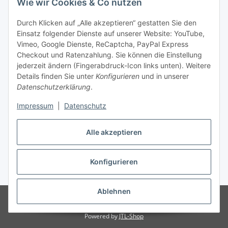
Wie wir Cookies & Co nutzen
Durch Klicken auf „Alle akzeptieren“ gestatten Sie den
Unsere Seiten
Einsatz folgender Dienste auf unserer Website: YouTube,
Vimeo, Google Dienste, ReCaptcha, PayPal Express
Checkout und Ratenzahlung. Sie können die Einstellung
Social Media
jederzeit ändern (Fingerabdruck-Icon links unten). Weitere
Details finden Sie unter
Konfigurieren
und in unserer
Datenschutzerklärung
.
Vertrag widerrufen
Impressum
|
Datenschutz
Alle akzeptieren
* Alle Preise inkl. gesetzlicher USt., ** siehe Lieferbedingungen, zzgl.
Konfigurieren
Versand
Ablehnen
© 2023 www.moebel-ersatzteile.de
Besucherzähler: 1186593
Onlineshop für Endkunden und Wiederverkäufer
Powered by
JTL-Shop