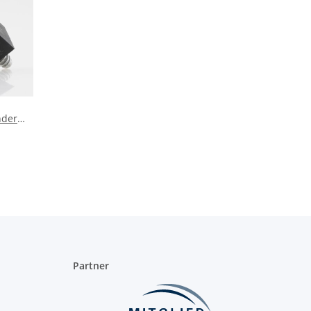
nder
r mit
x16mm
hwarz
Partner