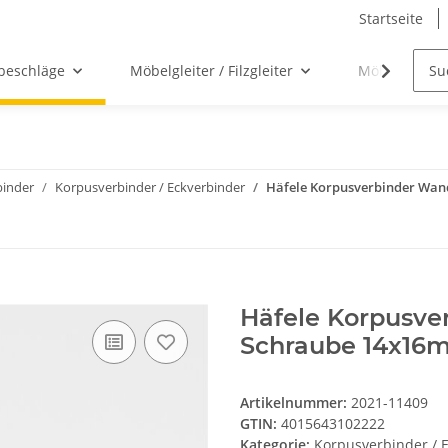
Startseite
beschläge
Möbelgleiter / Filzgleiter
Möbelgriffe
inder
Korpusverbinder / Eckverbinder
Häfele Korpusverbinder Wan
Häfele Korpusve
Schraube 14x16m
Artikelnummer:
2021-11409
GTIN:
4015643102222
Kategorie:
Korpusverbinder / 