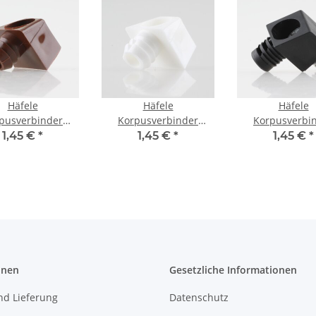
Häfele
Häfele
Häfele
pusverbinder
Korpusverbinder
Korpusverbi
ndverbinder
Wandverbinder
Wandverbinde
1,45 €
*
1,45 €
*
1,45 €
*
.5mm Kunststoff
17x11.5mm Kunststoff
Schraube 14
braun
weiß
Kunststoff sc
onen
Gesetzliche Informationen
nd Lieferung
Datenschutz