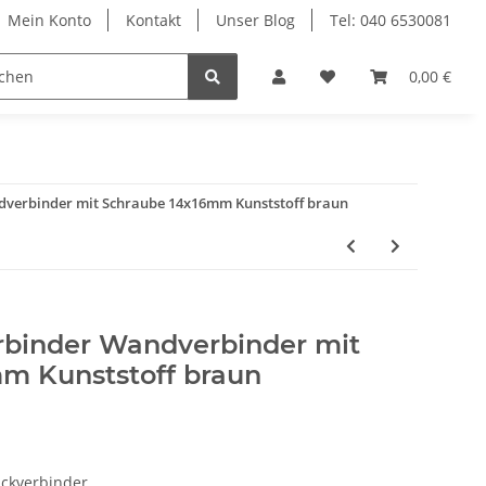
Mein Konto
Kontakt
Unser Blog
Tel: 040 6530081
Möbelschrauben
Regalbodenträger
0,00 €
Sich
dverbinder mit Schraube 14x16mm Kunststoff braun
rbinder Wandverbinder mit
m Kunststoff braun
Eckverbinder