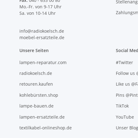
Fax:
040 - 653 00 80
Stellenan
Mo.-Fr. von 9-17 Uhr
Zahlungsm
Sa. von 10-14 Uhr
info@radiokoelsch.de
moebel-ersatzteile.de
Unsere Seiten
Social Med
lampen-reparatur.com
#Twitter
radiokoelsch.de
Follow us
retouren.kaufen
Like us @
kohlebürsten.shop
Pins @Pint
lampe-bauen.de
TikTok
lampen-ersatzteile.de
YouTube
textilkabel-onlineshop.de
Unser Blo