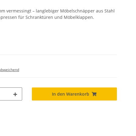
mm vermessingt – langlebiger Möbelschnäpper aus Stahl
inpressen für Schranktüren und Möbelklappen.
abweichend
In den Warenkorb