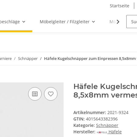
Startseite
beschläge
Möbelgleiter / Filzgleiter
Möbelgriffe
rniere
Schnäpper
Häfele Kugelschnäpper zum Einpressen 8,5x8mm 
Häfele Kugelsch
8,5x8mm vermes
Artikelnummer:
2021-9324
GTIN:
4015643382396
Kategorie:
Schnäpper
Hersteller:
Häfele