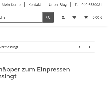
Mein Konto
Kontakt
Unser Blog
Tel: 040 6530081
Möbelschrauben
Regalbodenträger
0,00 €
Sich
vermessingt
näpper zum Einpressen
singt