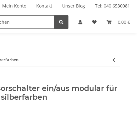
Mein Konto
Kontakt
Unser Blog
Tel: 040 6530081
Möbelschrauben
Regalbodenträger
0,00 €
Sich
lberfarben
orschalter ein/aus modular für
 silberfarben