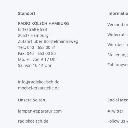
Standort
Informati
RADIO KÖLSCH HAMBURG
Versand u
Eiffestraße 598
Widerrufs
20537 Hamburg
Zufahrt über Borstelmannsweg
Wir über 
Tel.:
040 - 653 00 81
Fax:
040 - 653 00 80
Stellenan
Mo.-Fr. von 9-17 Uhr
Zahlungsm
Sa. von 10-14 Uhr
info@radiokoelsch.de
moebel-ersatzteile.de
Unsere Seiten
Social Med
lampen-reparatur.com
#Twitter
radiokoelsch.de
Follow us