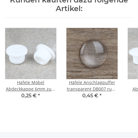
Artikel:
Häfele Möbel
Häfele Anschlagpuffer
Abdeckkappe 6mm zum
transparent DB007 rund
Ab
Eindrücken Kunststoff
8x1,6mm zum Kleben
0,25 €
*
0,45 €
*
weiß