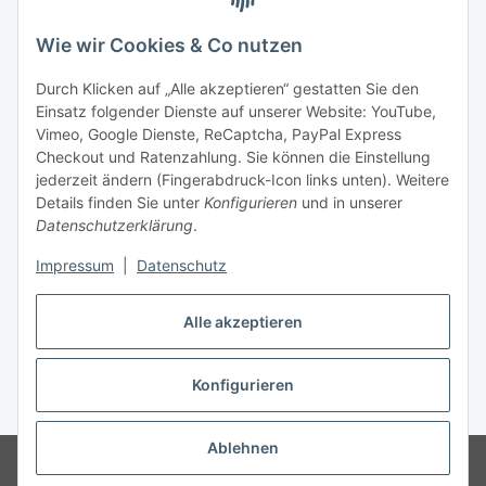
Wie wir Cookies & Co nutzen
Durch Klicken auf „Alle akzeptieren“ gestatten Sie den
Unsere Seiten
Einsatz folgender Dienste auf unserer Website: YouTube,
Vimeo, Google Dienste, ReCaptcha, PayPal Express
Checkout und Ratenzahlung. Sie können die Einstellung
Social Media
jederzeit ändern (Fingerabdruck-Icon links unten). Weitere
Details finden Sie unter
Konfigurieren
und in unserer
Datenschutzerklärung
.
Vertrag widerrufen
Impressum
|
Datenschutz
Alle akzeptieren
* Alle Preise inkl. gesetzlicher USt., ** siehe Lieferbedingungen, zzgl.
Konfigurieren
Versand
Ablehnen
© 2023 www.moebel-ersatzteile.de
Besucherzähler: 1184389
Onlineshop für Endkunden und Wiederverkäufer