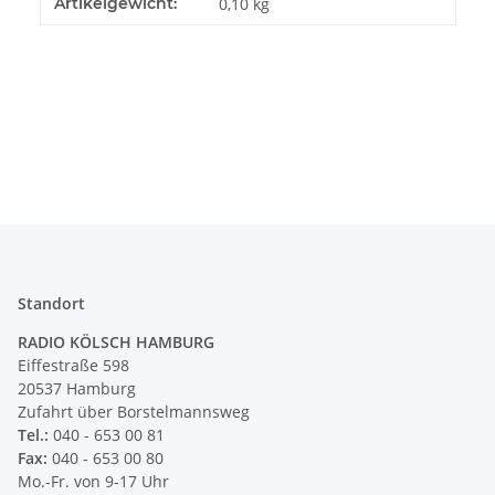
Produkteigenschaft
Wert
Artikelgewicht:
0,10
kg
Standort
RADIO KÖLSCH HAMBURG
Eiffestraße 598
20537 Hamburg
Zufahrt über Borstelmannsweg
Tel.:
040 - 653 00 81
Fax:
040 - 653 00 80
Mo.-Fr. von 9-17 Uhr