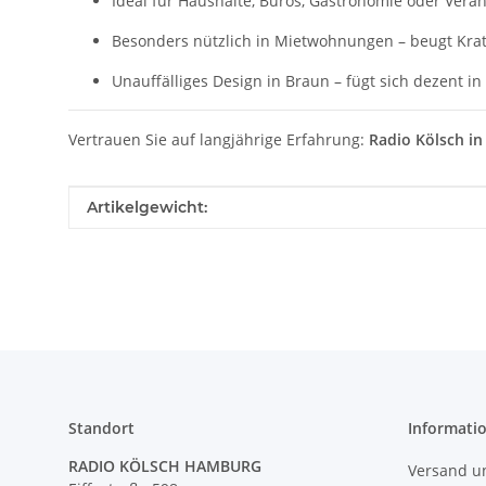
Ideal für Haushalte, Büros, Gastronomie oder Ver
Besonders nützlich in Mietwohnungen – beugt Krat
Unauffälliges Design in Braun – fügt sich dezent i
Vertrauen Sie auf langjährige Erfahrung:
Radio Kölsch i
Produkteigenschaft
Wert
Artikelgewicht:
Standort
Informati
RADIO KÖLSCH HAMBURG
Versand u