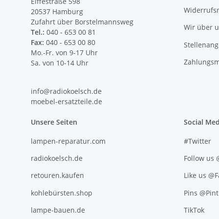
Eiffestraße 598
Widerrufs
20537 Hamburg
Zufahrt über Borstelmannsweg
Wir über 
Tel.:
040 - 653 00 81
Fax:
040 - 653 00 80
Stellenan
Mo.-Fr. von 9-17 Uhr
Zahlungsm
Sa. von 10-14 Uhr
info@radiokoelsch.de
moebel-ersatzteile.de
Unsere Seiten
Social Med
lampen-reparatur.com
#Twitter
radiokoelsch.de
Follow us
retouren.kaufen
Like us @
kohlebürsten.shop
Pins @Pint
lampe-bauen.de
TikTok