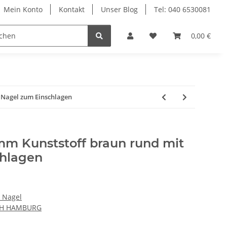
Mein Konto
Kontakt
Unser Blog
Tel: 040 6530081
Möbelschrauben
Regalbodenträger
0,00 €
Sich
 Nagel zum Einschlagen
mm Kunststoff braun rund mit
chlagen
t Nagel
CH HAMBURG