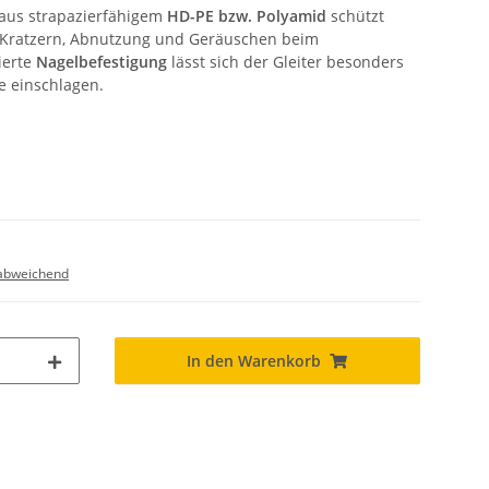
aus strapazierfähigem
HD-PE bzw. Polyamid
schützt
r Kratzern, Abnutzung und Geräuschen beim
ierte
Nagelbefestigung
lässt sich der Gleiter besonders
e einschlagen.
abweichend
In den Warenkorb