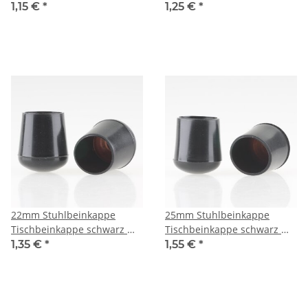
Stahleinlage rund
Stahleinlage rund
1,15 €
*
1,25 €
*
22mm Stuhlbeinkappe
25mm Stuhlbeinkappe
Tischbeinkappe schwarz mit
Tischbeinkappe schwarz mit
Stahleinlage rund
Stahleinlage rund
1,35 €
*
1,55 €
*