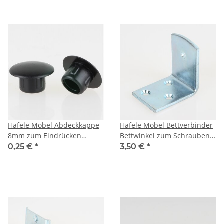
Häfele Möbel Abdeckkappe
Häfele Möbel Bettverbinder
8mm zum Eindrücken
Bettwinkel zum Schrauben
Kunststoff schwarz
49x35mm Stahl
0,25 €
*
3,50 €
*