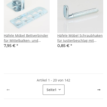
Häfele Möbel Bettverbinder
Häfele Möbel Schraubhaken
für Mittelbalken- und
für Justierbeschlag mit
Lattenrostauflage blau
Höhenverstellung 55x16mm
7,95 €
*
0,85 €
*
verzinkt
verzinkt
Artikel 1 - 20 von 142
Seite
1