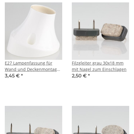
E27 Lampenfassung für
Filzgleiter grau 30x18 mm
Wand und Deckenmontage
mit Nagel zum Einschlagen
weiß Sockel schräge
3,45 €
*
2,50 €
*
75W/250V