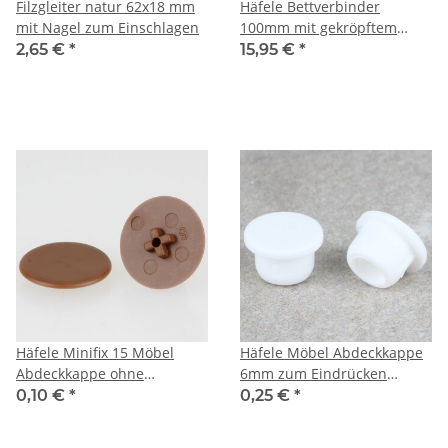
Filzgleiter natur 62x18 mm
Häfele Bettverbinder
mit Nagel zum Einschlagen
100mm mit gekröpftem
Haken- und Schließteil blau
2,65 €
*
15,95 €
*
verzinkt
Häfele Minifix 15 Möbel
Häfele Möbel Abdeckkappe
Abdeckkappe ohne
6mm zum Eindrücken
Abdeckrand 17mm braun
Kunststoff weiß
0,10 €
*
0,25 €
*