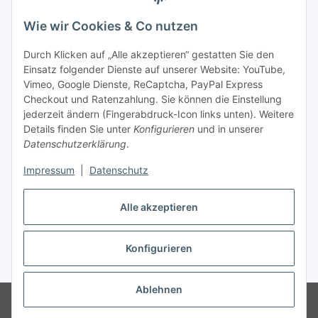
Wie wir Cookies & Co nutzen
Durch Klicken auf „Alle akzeptieren“ gestatten Sie den
Einsatz folgender Dienste auf unserer Website: YouTube,
Unsere Seiten
Vimeo, Google Dienste, ReCaptcha, PayPal Express
Checkout und Ratenzahlung. Sie können die Einstellung
Social Media
jederzeit ändern (Fingerabdruck-Icon links unten). Weitere
Details finden Sie unter
Konfigurieren
und in unserer
Datenschutzerklärung
.
Vertrag widerrufen
Impressum
|
Datenschutz
Alle akzeptieren
Konfigurieren
* Alle Preise inkl. gesetzlicher USt., ** siehe Lieferbedingungen, zzgl.
Versand
Ablehnen
© 2023 www.moebel-ersatzteile.de
Besucherzähler: 1185495
Onlineshop für Endkunden und Wiederverkäufer