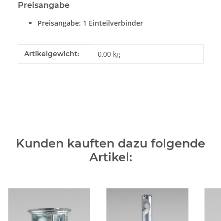
Preisangabe
Preisangabe: 1 Einteilverbinder
Produkteigenschaft
Wert
Artikelgewicht:
0,00
kg
Kunden kauften dazu folgende
Artikel: