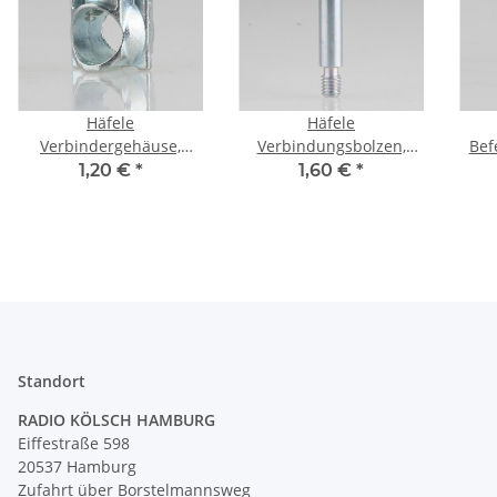
Häfele
Häfele
Verbindergehäuse,
Verbindungsbolzen,
Bef
Stablofix, Stahl, verzinkt,
Stablofix, Stahl, verzinkt,
1,20 €
*
1,60 €
*
mit Abdeckrand
für Bohrloch-Ø 7,5 mm
V
262.88.904
262.88.954
Standort
RADIO KÖLSCH HAMBURG
Eiffestraße 598
20537 Hamburg
Zufahrt über Borstelmannsweg