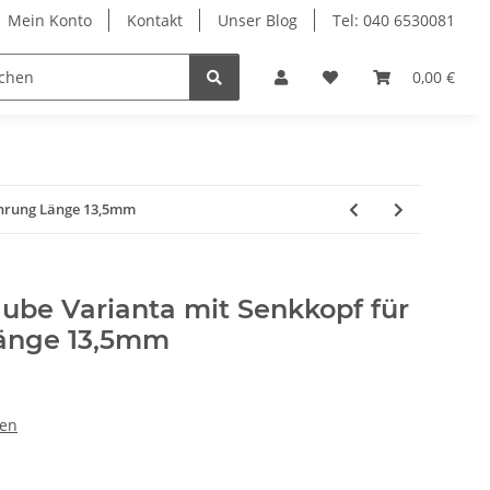
Mein Konto
Kontakt
Unser Blog
Tel: 040 6530081
Möbelschrauben
Regalbodenträger
0,00 €
Sich
ohrung Länge 13,5mm
ube Varianta mit Senkkopf für
änge 13,5mm
ben