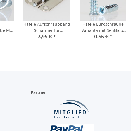
Häfele Aufschraubband
Häfele Euroschraube
ube M4
Scharnier für
Varianta mit Senkkopf
mbi-
Faltschiebetüren
für 5mm Bohrung
3,95 €
*
0,55 €
*
10x8mm
40x30mm vernickelt
Länge 25mm
Partner