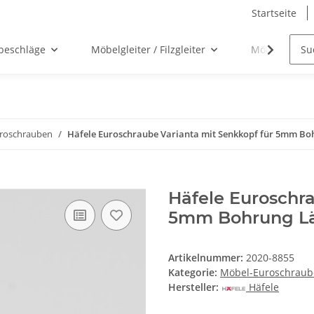
Startseite
beschläge
Möbelgleiter / Filzgleiter
Möbelgriffe
roschrauben
Häfele Euroschraube Varianta mit Senkkopf für 5mm B
Häfele Euroschra
5mm Bohrung L
Artikelnummer:
2020-8855
Kategorie:
Möbel-Euroschrau
Hersteller:
Häfele