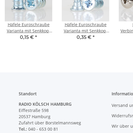
Häfele Euroschraube
Häfele Euroschraube
Varianta mit Senkkopf
Varianta mit Senkkopf
Verbi
für 5mm Bohrung
für 3mm Bohrung
Metal
0,15 €
*
0,35 €
*
Länge 10,5mm
Länge 12,5mm
Holz
Standort
Informati
RADIO KÖLSCH HAMBURG
Versand u
Eiffestraße 598
Widerrufs
20537 Hamburg
Zufahrt über Borstelmannsweg
Wir über 
Tel.:
040 - 653 00 81