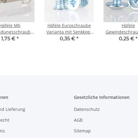
Häfele M6
Häfele Euroschraube
Häfele
ndungsschraube
Varianta mit Senkkopf
Gewindeschra
l vernickelt für
für 5mm Bohrung
Tellerkopf Ko
1,75 €
*
0,35 €
*
0,25 €
*
dicke 32-42 mm
Länge 13mm
Kreuzschlitz 
onen
Gesetzliche Informationen
nd Lieferung
Datenschutz
recht
AGB
uns
Sitemap