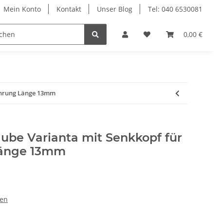
Mein Konto
Kontakt
Unser Blog
Tel: 040 6530081
Möbelschrauben
Regalbodenträger
0,00 €
Sich
ohrung Länge 13mm
ube Varianta mit Senkkopf für
änge 13mm
ben