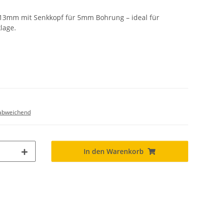
 13mm mit Senkkopf für 5mm Bohrung – ideal für
lage.
abweichend
In den Warenkorb