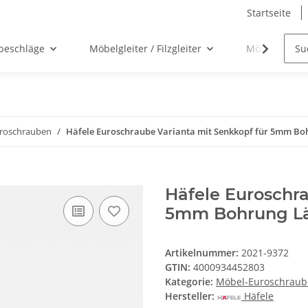
Startseite
beschläge
Möbelgleiter / Filzgleiter
Möbelgriffe
roschrauben
Häfele Euroschraube Varianta mit Senkkopf für 5mm B
Häfele Euroschra
5mm Bohrung L
Artikelnummer:
2021-9372
GTIN:
4000934452803
Kategorie:
Möbel-Euroschrau
Hersteller:
Häfele