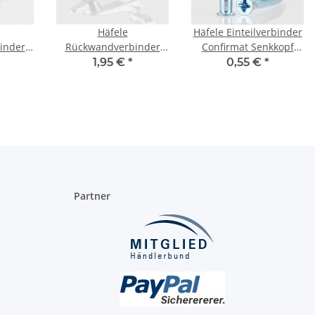
Häfele
Häfele Einteilverbinder
inder
Rückwandverbinder
Confirmat Senkkopf
ter
Rückwandhalter zum
Kreuzschlitz PZ3
1,95 €
*
0,55 €
*
 mit
Einhängen der
verzinkt 50x7mm
Rückwand 23mm
Metall
Partner