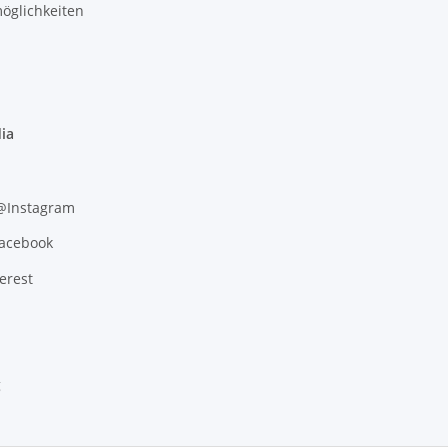
öglichkeiten
ia
 @Instagram
Facebook
erest
g