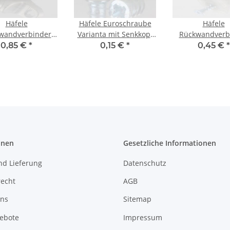
Häfele
Häfele Euroschraube
Häfele
wandverbinder
Varianta mit Senkkopf
Rückwandverb
wandhalter zum
für 5mm Bohrung
Rückwandhal
0,85 €
*
0,15 €
*
0,45 €
*
nhängen der
Länge 10,5mm
silberfarben
and Kunststoff
Schraube
rnickelt matt
onen
Gesetzliche Informationen
nd Lieferung
Datenschutz
recht
AGB
uns
Sitemap
gebote
Impressum