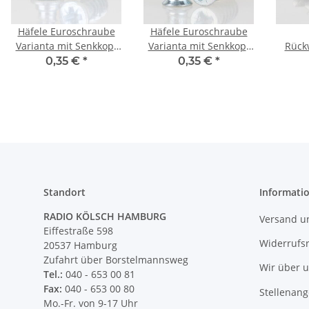
Häfele Euroschraube
Häfele Euroschraube
Varianta mit Senkkopf
Varianta mit Senkkopf
Rück
für 3mm Bohrung
für 5mm Bohrung
Rück
0,35 €
*
0,35 €
*
Länge 12,5mm
Länge 16mm
Ei
Rückw
ve
Standort
Informati
RADIO KÖLSCH HAMBURG
Versand u
Eiffestraße 598
Widerrufs
20537 Hamburg
Zufahrt über Borstelmannsweg
Wir über 
Tel.:
040 - 653 00 81
Fax:
040 - 653 00 80
Stellenan
Mo.-Fr. von 9-17 Uhr