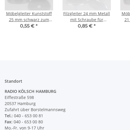
Möbelgleiter Kunststoff
Filzgleiter 24 mm Metall
Möbe
25 mm schwarz zum
mit Schraube für
21
Schrauben
Holzstühle
0,55 €
*
0,85 €
*
Standort
RADIO KÖLSCH HAMBURG
Eiffestraße 598
20537 Hamburg
Zufahrt über Borstelmannsweg
Tel.:
040 - 653 00 81
Fax:
040 - 653 00 80
Mo.-Fr. von 9-17 Uhr