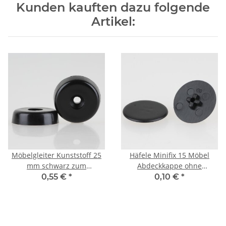
Kunden kauften dazu folgende
Artikel:
Möbelgleiter Kunststoff 25
Häfele Minifix 15 Möbel
mm schwarz zum
Abdeckkappe ohne
Schrauben
Abdeckrand 17mm schwarz
0,55 €
*
0,10 €
*